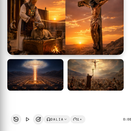
DALIA
1×
0:0
10
10