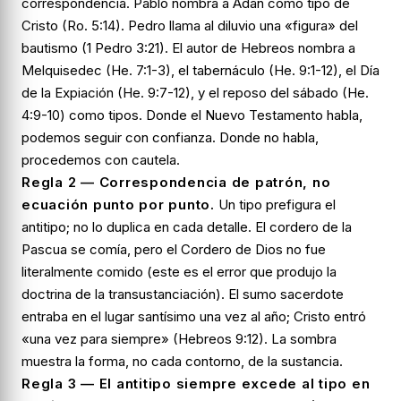
correspondencia. Pablo nombra a Adán como tipo de
Cristo (Ro. 5:14). Pedro llama al diluvio una «figura» del
bautismo (1 Pedro 3:21). El autor de Hebreos nombra a
Melquisedec (He. 7:1-3), el tabernáculo (He. 9:1-12), el Día
de la Expiación (He. 9:7-12), y el reposo del sábado (He.
4:9-10) como tipos. Donde el Nuevo Testamento habla,
podemos seguir con confianza. Donde no habla,
procedemos con cautela.
Regla 2 — Correspondencia de patrón, no
ecuación punto por punto.
Un tipo prefigura el
antitipo; no lo duplica en cada detalle. El cordero de la
Pascua se comía, pero el Cordero de Dios no fue
literalmente comido (este es el error que produjo la
doctrina de la transustanciación). El sumo sacerdote
entraba en el lugar santísimo una vez al año; Cristo entró
«una vez para siempre» (Hebreos 9:12). La sombra
muestra la forma, no cada contorno, de la sustancia.
Regla 3 — El antitipo siempre excede al tipo en