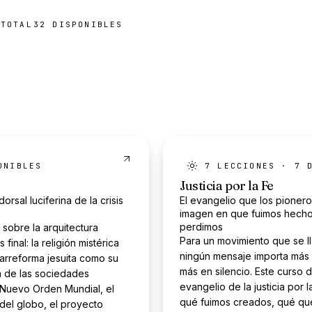
TOTAL
32
DISPONIBLE
S
ONIBLE
S
7
LECCIONES ·
7
D
Justicia por la Fe
orsal luciferina de la crisis
El evangelio que los pioner
imagen en que fuimos hecho
perdimos
 sobre la arquitectura
Para un movimiento que se ll
s final: la religión mistérica
ningún mensaje importa más
rarreforma jesuita como su
más en silencio. Este curso 
a de las sociedades
evangelio de la justicia por
l Nuevo Orden Mundial, el
qué fuimos creados, qué que
el globo, el proyecto