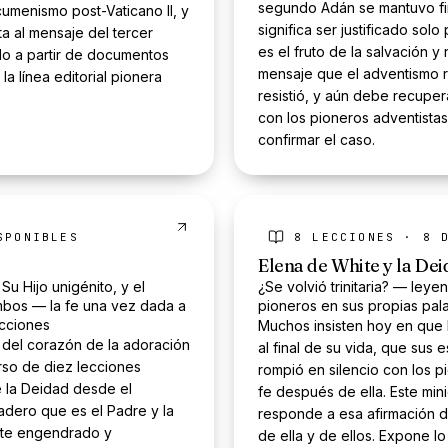
segundo Adán se mantuvo fi
umenismo post-Vaticano II, y
significa ser justificado solo
ta al mensaje del tercer
es el fruto de la salvación y
do a partir de documentos
mensaje que el adventismo r
 la línea editorial pionera
resistió, y aún debe recupera
con los pioneros adventistas
confirmar el caso.
PONIBLE
S
8
LECCIONES ·
8
D
Elena de White y la De
Su Hijo unigénito, y el
¿Se volvió trinitaria? — leyen
ambos — la fe una vez dada a
pioneros en sus propias pal
ecciones
Muchos insisten hoy en que E
 del corazón de la adoración
al final de su vida, que sus e
rso de diez lecciones
rompió en silencio con los p
de la Deidad desde el
fe después de ella. Este mi
dero que es el Padre y la
responde a esa afirmación de
ente engendrado y
de ella y de ellos. Expone l