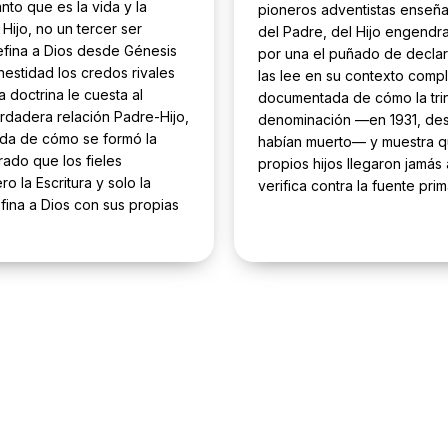
nto que es la vida y la
pioneros adventistas enseña
Hijo, no un tercer ser
del Padre, del Hijo engendra
defina a Dios desde Génesis
por una el puñado de declar
estidad los credos rivales
las lee en su contexto comple
a doctrina le cuesta al
documentada de cómo la trin
rdadera relación Padre-Hijo,
denominación —en 1931, des
tada de cómo se formó la
habían muerto— y muestra que 
rado que los fieles
propios hijos llegaron jamás a
o la Escritura y solo la
verifica contra la fuente prim
efina a Dios con sus propias