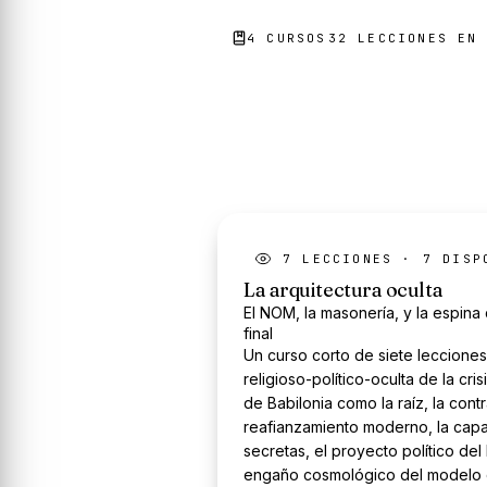
4
CURSO
S
32
LECCIONES EN 
7
LECCIONES ·
7
DISP
La arquitectura oculta
El NOM, la masonería, y la espina d
final
Un curso corto de siete lecciones
religioso-político-oculta de la crisi
de Babilonia como la raíz, la cont
reafianzamiento moderno, la cap
secretas, el proyecto político de
engaño cosmológico del modelo d