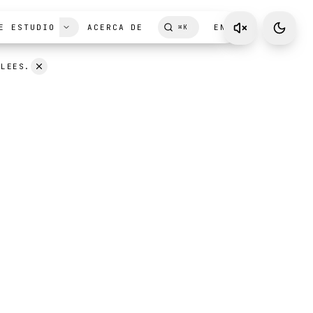
E ESTUDIO
ACERCA DE
EN
⌘
K
 LEES.