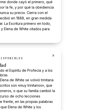
rme donde cayó el primero, qué
 por la fe, y por qué la obediencia
 nunca su precio. Cierra con el
ecibió en 1888, en gran medida
r. La Escritura primero en todo,
 y Elena de White citados para
ISPONIBLE
S
idad
do el Espíritu de Profecía y a los
abras
lena de White se volvió trinitaria
scritos son «muy trinitarios», que
ioneros, o que su familia cambió la
nicurso de ocho lecciones
 frente, en las propias palabras
o que Elena de White y los