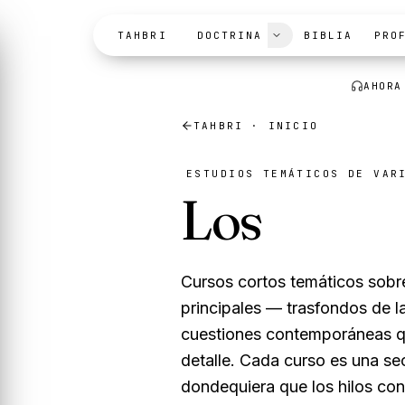
Skip to content
TAHBRI
DOCTRINA
BIBLIA
PRO
AHORA
TAHBRI · INICIO
ESTUDIOS TEMÁTICOS DE VAR
Los
curso
Cursos cortos temáticos sobre
principales — trasfondos de la 
cuestiones contemporáneas que
detalle. Cada curso es una se
dondequiera que los hilos co