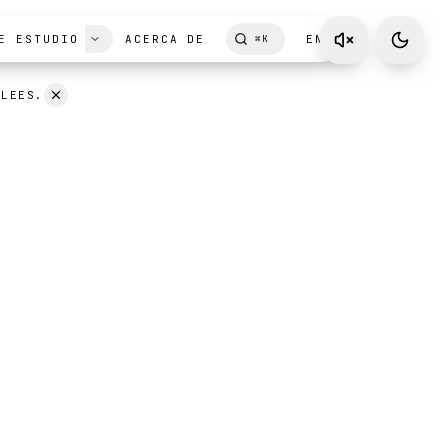
E ESTUDIO
ACERCA DE
EN
⌘
K
 LEES.