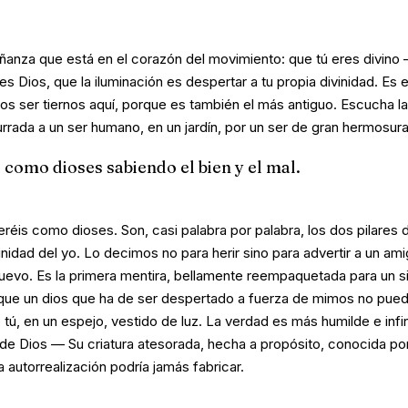
eñanza que está en el corazón del movimiento: que
tú
eres divino 
 es Dios, que la iluminación es despertar a tu propia divinidad. Es
s ser tiernos aquí, porque es también el más antiguo. Escucha la
rrada a un ser humano, en un jardín, por un ser de gran hermosura
 como dioses sabiendo el bien y el mal.
eréis como dioses
. Son, casi palabra por palabra, los dos pilares
ivinidad del yo. Lo decimos no para herir sino para advertir a un ami
nuevo. Es la primera mentira, bellamente reempaquetada para un si
rque un dios que ha de ser despertado a fuerza de mimos no puede
 tú, en un espejo, vestido de luz. La verdad es más humilde e inf
de Dios — Su criatura atesorada, hecha a propósito, conocida po
autorrealización podría jamás fabricar.