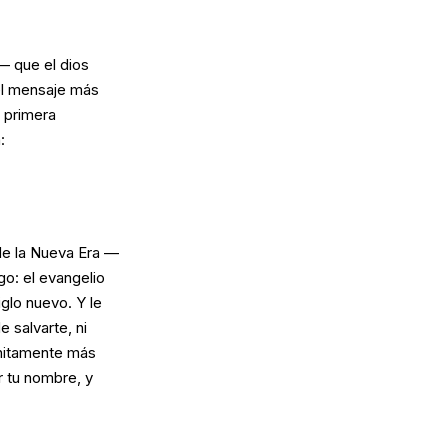
— que el dios
 el mensaje más
 primera
:
 de la Nueva Era —
go: el evangelio
glo nuevo. Y le
 salvarte, ni
initamente más
r tu nombre, y