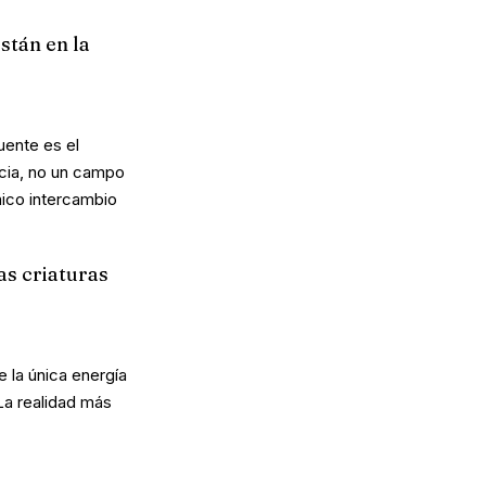
stán en la
uente es el
encia, no un campo
nico intercambio
as criaturas
 la única energía
La realidad más