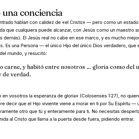
o una conciencia
trado hablan con calidez de «el Cristo» — pero como un
estado
nada que cualquiera puede alcanzar, con Jesús como un maestro 
los demás). El Jesús real no cabe en ese marco, y es mucho mejor
as. Es una
Persona
— el único Hijo del único Dios verdadero, que e
 del mundo, y resucitó:
o carne, y habitó entre nosotros … gloria como del u
y de verdad.
o en vosotros la esperanza de gloria» (Colosenses 1:27), no quier
e decir que el Hijo viviente viene a
morar
en ti por Su Espíritu —
ramente otro que tú y enteramente para ti. No necesitas despertar
enida al Cristo que llama a la puerta desde fuera, pidiendo entrar.