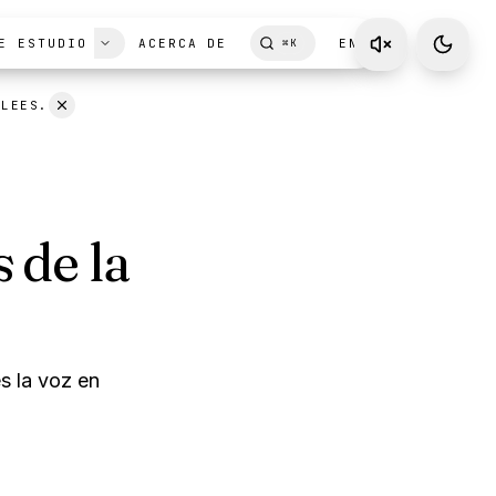
 LEES.
E ESTUDIO
ACERCA DE
EN
⌘
K
 de la
s la voz en