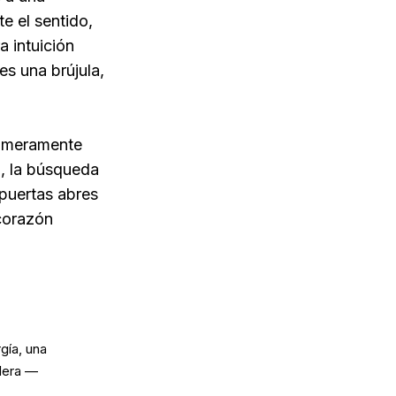
e el sentido,
a intuición
es una brújula,
lo meramente
l, la búsqueda
puertas abres
 corazón
gía, una
adera —