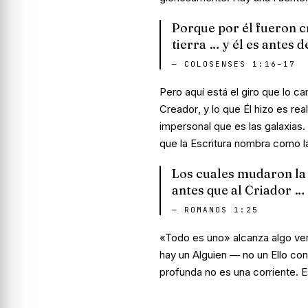
Porque por él fueron cr
tierra … y él es antes d
—
COLOSENSES 1:16–17
Pero aquí está el giro que lo ca
Creador
, y lo que Él hizo es re
impersonal que
es
las galaxias.
que la Escritura nombra como la
Los cuales mudaron la 
antes que al Criador …
—
ROMANOS 1:25
«Todo es uno» alcanza algo ver
hay un
Alguien
— no un
Ello
con 
profunda no es una corriente. E