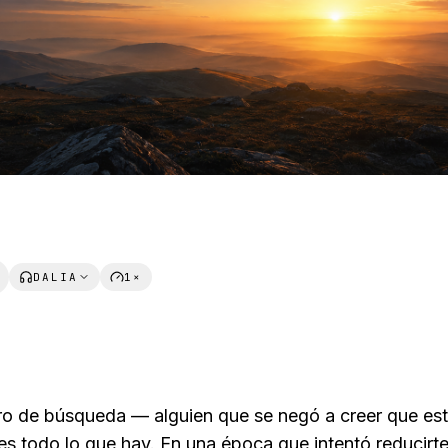
DALIA
1×
o de búsqueda — alguien que se negó a creer que e
 es todo lo que hay. En una época que intentó reducirt