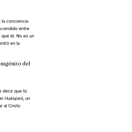
: la conciencia
ascendido entre
 que él. No es un
ntró en la
nigénito del
e decir que tú
 un Huésped, un
 al Cristo