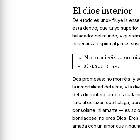
El dios interior
De «todo es uno» fluye la ens
está dentro, que tu yo superior
halagador del mundo, y queremo
enseñanza espiritual jamás susu
… No moriréis … seréis
—
GÉNESIS 3:4–5
Dos promesas:
no moriréis
, y
s
la inmortalidad del alma, y la d
del «dios interior» no es nada 
falla al corazón que halaga, po
consolarte, ni amarte — es solo
bondadosa: no eres Dios. Eres 
amada con un amor que ninguna 