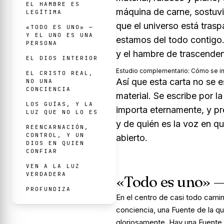
EL HAMBRE ES
máquina de carne, sostuvis
LEGÍTIMA
que el universo está tras
«TODO ES UNO» —
Y EL UNO ES UNA
estamos del todo contigo. 
PERSONA
y el hambre de trascendenc
EL DIOS INTERIOR
Estudio complementario:
Cómo se int
EL CRISTO REAL,
Así que esta carta no se e
NO UNA
CONCIENCIA
material. Se escribe por l
LOS GUÍAS, Y LA
importa eternamente, y p
LUZ QUE NO LO ES
y de quién es la voz en q
REENCARNACIÓN,
CONTROL, Y UN
abierto.
DIOS EN QUIEN
CONFIAR
VEN A LA LUZ
VERDADERA
«Todo es uno» —
PROFUNDIZA
En el centro de casi todo camin
conciencia, una Fuente de la qu
gloriosamente.
Hay
una Fuente.