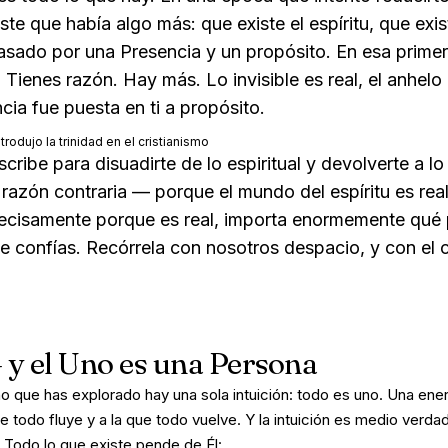
te que había algo más: que existe el espíritu, que exist
pasado por una Presencia y un propósito. En esa primer
Tienes razón. Hay más. Lo invisible es real, el anhelo 
ia fue puesta en ti a propósito.
rodujo la trinidad en el cristianismo
scribe para disuadirte de lo espiritual y devolverte a 
a razón contraria — porque el mundo del espíritu es rea
recisamente
porque
es real, importa enormemente qué 
ue confías. Recórrela con nosotros despacio, y con el
 y el Uno es una Persona
o que has explorado hay una sola intuición:
todo es uno
. Una ener
e todo fluye y a la que todo vuelve. Y la intuición es medio verd
 Todo lo que existe pende de Él: