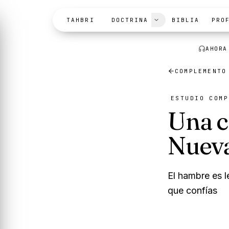
Skip to content
AHORA
TAHBRI
DOCTRINA
BIBLIA
PRO
COMPLEMENT
ESTUDIO COMP
Una c
Nueva
El hambre es l
que confías