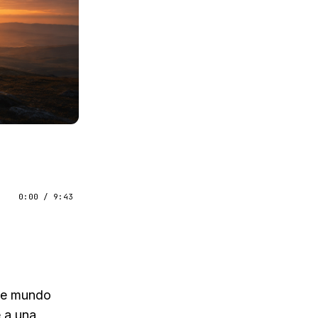
0:00
/
9:43
ste mundo
e a una