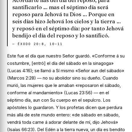
Acordarte has del día del reposo, para
santificarlo … mas el séptimo día será
reposo para Jehová tu Dios … Porque en
seis días hizo Jehová los cielos y la tierra …
y reposó en el séptimo día: por tanto Jehová
bendijo el día del reposo y lo santificó.
—
ÉXODO 20:8, 10–11
Este fue el día que nuestro Señor guardó. «Conforme á su
costumbre, [entró] el día del sábado en la sinagoga»
(Lucas 4:16); se llamó a Sí mismo «Señor aun del sábado»
(Marcos 2:28) — no su abolidor sino su dueño. Cuando
murió, las mujeres que le amaban «reposaron el sábado,
conforme al mandamiento» (Lucas 23:56) — en el
séptimo día, aun con Su cuerpo en el sepulcro. Los
apóstoles lo guardaron. Y los profetas dicen que perdura
más allá de este mundo entero: «de sábado en sábado,
vendrá toda carne á adorar delante de mí, dijo Jehová»
(Isaías 66:23). Del Edén a la tierra nueva, un día es bendito