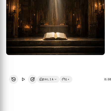
DALIA
1×
0:0
10
10