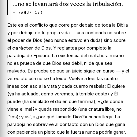
…no se levantará dos veces la tribulación.
—
NAHÚM 1:9
Este es el conflicto que corre por debajo de toda la Biblia
y por debajo de tu propia vida — una contienda no sobre
el poder de Dios (eso nunca estuvo en duda) sino sobre
el
carácter
de Dios. Y replantea por completo la
paradoja de Epicuro. La existencia del mal ahora mismo
no es prueba de que Dios sea débil, ni de que sea
malvado. Es prueba de que
un juicio sigue en curso
— y el
veredicto aún no se ha leído. Vuelve a leer las cuatro
líneas con eso a la vista y cada cuerno resbala: Él quiere
(ya ha actuado, como veremos, á terrible costo) y Él
puede (ha señalado el día en que termina); «¿de dónde
viene el mal?» queda respondido (una criatura libre, no
Dios); y así, «¿por qué llamarle Dios?» nunca llega. La
paradoja no sobrevive al contacto con un Dios que gana
con paciencia un pleito que la fuerza nunca podría ganar.