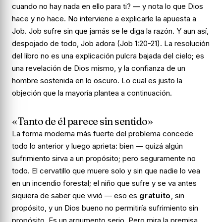
cuando no hay nada en ello para ti?
— y nota lo que Dios
hace y no hace. No interviene a explicarle la apuesta a
Job. Job sufre sin que jamás se le diga la razón. Y aun así,
despojado de todo, Job adora (Job 1:20-21). La resolución
del libro no es una explicación pulcra bajada del cielo; es
una
revelación de Dios mismo
, y la confianza de un
hombre sostenida en lo oscuro. Lo cual es justo la
objeción que la mayoría plantea a continuación.
«Tanto de él parece sin sentido»
La forma moderna más fuerte del problema concede
todo lo anterior y luego aprieta: bien — quizá
algún
sufrimiento sirva a un propósito; pero seguramente no
todo
. El cervatillo que muere solo y sin que nadie lo vea
en un incendio forestal; el niño que sufre y se va antes
siquiera de saber que vivió — eso es
gratuito
, sin
propósito, y un Dios bueno no permitiría sufrimiento sin
propósito. Es un argumento serio. Pero mira la premisa