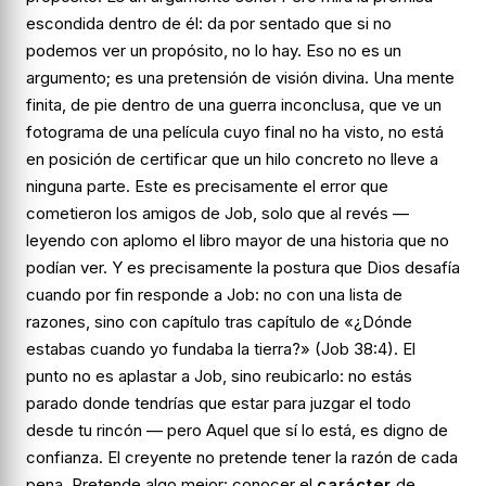
escondida dentro de él: da por sentado que
si no
podemos ver un propósito, no lo hay.
Eso no es un
argumento; es una pretensión de visión divina. Una mente
finita, de pie dentro de una guerra inconclusa, que ve un
fotograma de una película cuyo final no ha visto, no está
en posición de certificar que un hilo concreto no lleve a
ninguna parte. Este es precisamente el error que
cometieron los amigos de Job, solo que al revés —
leyendo con aplomo el libro mayor de una historia que no
podían ver. Y es precisamente la postura que Dios desafía
cuando por fin responde a Job: no con una lista de
razones, sino con capítulo tras capítulo de
«¿Dónde
estabas cuando yo fundaba la tierra?»
(Job 38:4). El
punto no es aplastar a Job, sino
reubicarlo
: no estás
parado donde tendrías que estar para juzgar el todo
desde tu rincón — pero Aquel que sí lo está, es digno de
confianza. El creyente no pretende tener la razón de cada
pena. Pretende algo mejor: conocer el
carácter
de