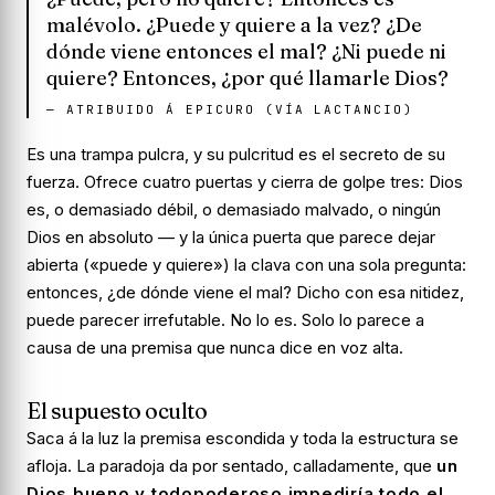
malévolo. ¿Puede y quiere a la vez? ¿De
dónde viene entonces el mal? ¿Ni puede ni
quiere? Entonces, ¿por qué llamarle Dios?
—
ATRIBUIDO Á EPICURO (VÍA LACTANCIO)
Es una trampa pulcra, y su pulcritud es el secreto de su
fuerza. Ofrece cuatro puertas y cierra de golpe tres: Dios
es, o demasiado débil, o demasiado malvado, o ningún
Dios en absoluto — y la única puerta que parece dejar
abierta («puede y quiere») la clava con una sola pregunta:
entonces, ¿de dónde viene el mal? Dicho con esa nitidez,
puede parecer irrefutable. No lo es. Solo lo parece a
causa de una premisa que nunca dice en voz alta.
El supuesto oculto
Saca á la luz la premisa escondida y toda la estructura se
afloja. La paradoja da por sentado, calladamente, que
un
Dios bueno y todopoderoso impediría todo el