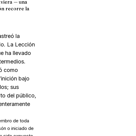
aviera — una
ón recorre la
astreó la
do. La Lección
ue ha llevado
ntermedios.
ró como
inición bajo
dos; sus
to del público,
e enteramente
miembro de toda
són o iniciado de
 ha sido expuesto