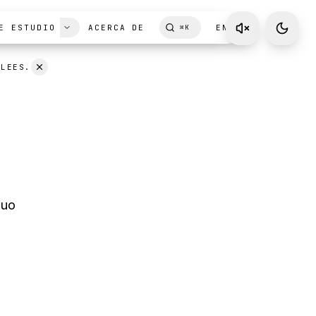
E ESTUDIO
ACERCA DE
EN
⌘
K
 LEES.
nuo