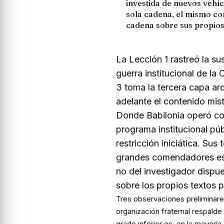
investida de nuevos vehíc
sola cadena, el mismo con
cadena sobre sus propio
La Lección 1 rastreó la su
guerra institucional de la
3 toma la tercera capa arq
adelante el contenido mist
Donde Babilonia operó co
programa institucional púb
restricción iniciática. Su
grandes comendadores escr
no del investigador dispue
sobre los propios textos 
Tres observaciones preliminare
organización fraternal respalde
grado inferior es, en la mayorí