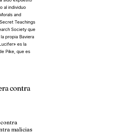
 al individuo
Morals and
Secret Teachings
search Society que
 la propia Baviera
Lucifer» es la
 de Pike, que es
pera contra
 contra
ntra malicias