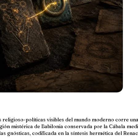
es religioso-políticas visibles del mundo moderno corre una
eligión mistérica de Babilonia conservada por la Cábala medi
las gnósticas, codificada en la síntesis hermética del Rena