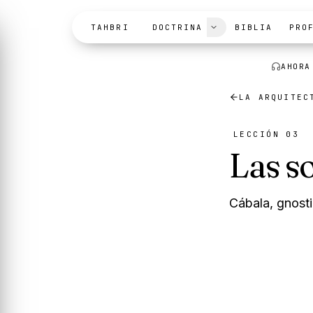
Skip to content
TAHBRI
DOCTRINA
BIBLIA
PRO
AHORA
LA ARQUITEC
LECCIÓN 03
Las s
Cábala, gnosti