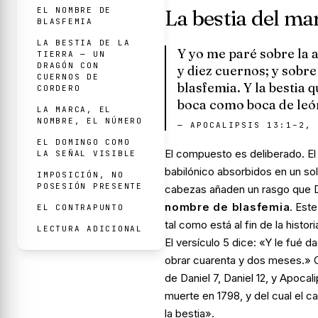
EL NOMBRE DE
La bestia del ma
BLASFEMIA
LA BESTIA DE LA
Y yo me paré sobre la a
TIERRA — UN
DRAGÓN CON
y diez cuernos; y sobr
CUERNOS DE
blasfemia. Y la bestia 
CORDERO
boca como boca de león.
LA MARCA, EL
NOMBRE, EL NÚMERO
—
APOCALIPSIS 13:1–2, 
EL DOMINGO COMO
El compuesto es deliberado. El 
LA SEÑAL VISIBLE
babilónico absorbidos en un so
IMPOSICIÓN, NO
POSESIÓN PRESENTE
cabezas añaden un rasgo que Dani
nombre de blasfemia
. Est
EL CONTRAPUNTO
tal como está al fin de la histori
LECTURA ADICIONAL
El versículo 5 dice: «Y le fué
obrar cuarenta y dos meses.» C
de Daniel 7, Daniel 12, y Apocal
muerte en 1798, y del cual el ca
la bestia».