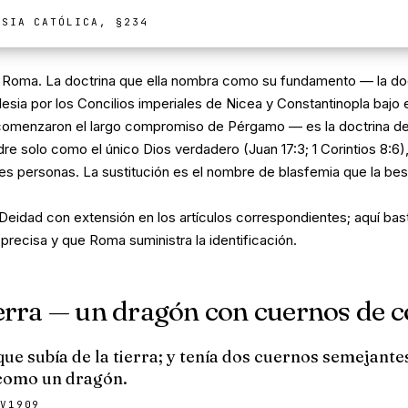
ESIA CATÓLICA, §234
e Roma. La doctrina que ella nombra como su fundamento — la doc
iglesia por los Concilios imperiales de Nicea y Constantinopla bajo 
menzaron el largo compromiso de Pérgamo — es la doctrina de 
dre solo como el único Dios verdadero (Juan 17:3; 1 Corintios 8:6)
s personas. La sustitución es el nombre de blasfemia que la best
la Deidad con extensión en los artículos correspondientes; aquí bas
precisa y que Roma suministra la identificación.
tierra — un dragón con cuernos de 
que subía de la tierra; y tenía dos cuernos semejantes
como un dragón.
V1909