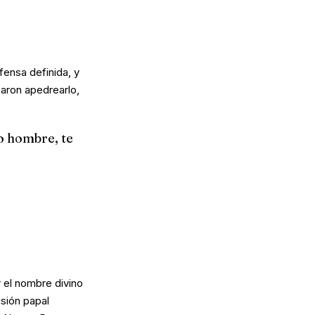
fensa definida, y
caron apedrearlo,
o hombre, te
 el nombre divino
nsión papal