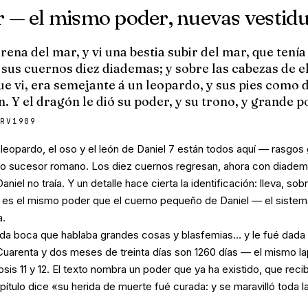
r — el mismo poder, nuevas vestid
rena del mar, y vi una bestia subir del mar, que tenía
e sus cuernos diez diademas; y sobre las cabezas de 
que vi, era semejante á un leopardo, y sus pies como d
 Y el dragón le dió su poder, y su trono, y grande p
RV1909
leopardo, el oso y el león de Daniel 7 están todos aquí — rasgos 
lo sucesor romano. Los diez cuernos regresan, ahora con diadem
el no traía. Y un detalle hace cierta la identificación: lleva, sob
e es el mismo poder que el cuerno pequeño de Daniel — el sistem
a.
 dada boca que hablaba grandes cosas y blasfemias… y le fué dada
uarenta y dos meses de treinta días son 1260 días — el mismo l
ipsis 11 y 12. El texto nombra un poder que ya ha existido, que reci
pítulo dice «su herida de muerte fué curada: y se maravilló toda la