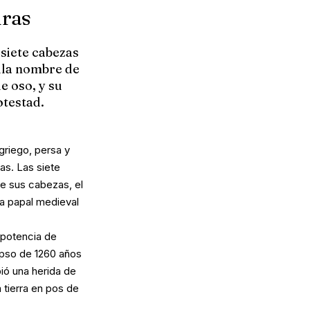
uras
 siete cabezas
ella nombre de
e oso, y su
otestad.
griego, persa y
as. Las siete
re sus cabezas, el
a papal medieval
 potencia de
apso de 1260 años
bió una herida de
 tierra en pos de