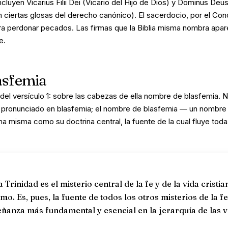
incluyen
Vicarius Filii Dei
(Vicario del Hijo de Dios) y
Dominus Deus
 ciertas glosas del derecho canónico). El sacerdocio, por el Conc
para perdonar pecados. Las firmas que la Biblia misma nombra apar
e.
asfemia
el versículo 1:
sobre las cabezas de ella nombre de blasfemia
. 
 pronunciado en blasfemia; el nombre
de
blasfemia — un nombre 
 misma como su doctrina central, la fuente de la cual fluye toda
 Trinidad es el misterio central de la fe y de la vida cristian
mo. Es, pues, la fuente de todos los otros misterios de la fe;
señanza más fundamental y esencial en la jerarquía de las 