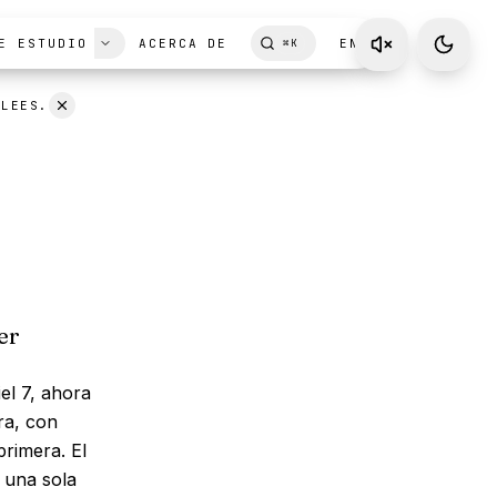
E ESTUDIO
ACERCA DE
EN
⌘
K
 LEES.
er
el 7, ahora
ra, con
rimera. El
 una sola