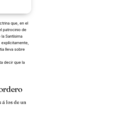
trina que, en el
el patrocinio de
la Santísima
, explícitamente,
ia lleva sobre
ta decir que la
cordero
 á los de un