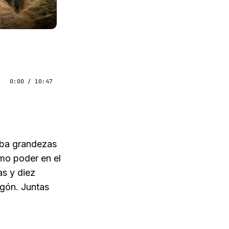
0:00
/
10:47
aba grandezas
smo poder en el
as y diez
gón. Juntas