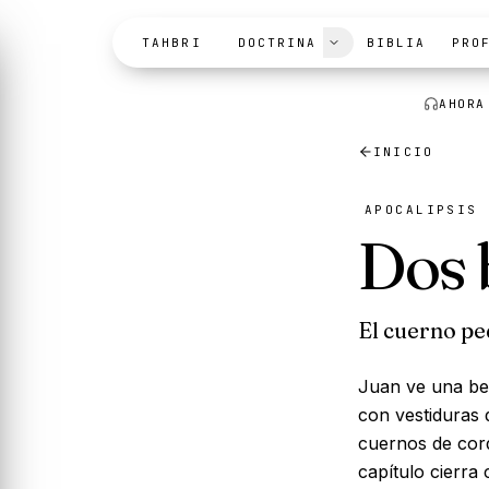
Skip to content
TAHBRI
DOCTRINA
BIBLIA
PRO
AHORA
INICIO
APOCALIPSIS 
Dos 
El cuerno p
Juan ve una be
con vestiduras 
cuernos de cord
capítulo cierr