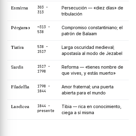
303 –
Esmirna
Persecución — «diez días» de
313
tribulación
~313 –
Pérgamo
Compromiso constantiniano; el
538
patrón de Balaam
538 –
Tiatira
Larga oscuridad medieval;
1517
apostasía al modo de Jezabel
1517 –
Sardis
Reforma — «tienes nombre de
1798
que vives, y estás muerto»
1798 –
Filadelfia
Amor fraternal; una puerta
1844
abierta para el mundo
1844 –
Laodicea
Tibia — rica en conocimiento,
presente
ciega a sí misma