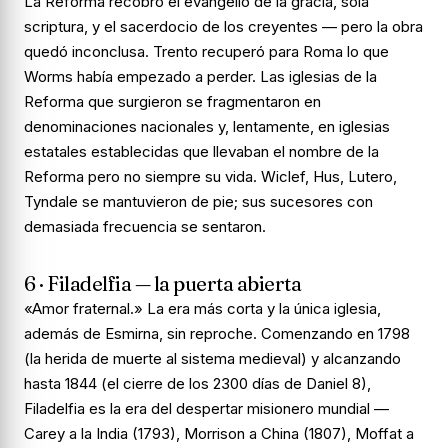
La Reforma recobró el evangelio de la gracia, sola
scriptura, y el sacerdocio de los creyentes — pero la obra
quedó inconclusa. Trento recuperó para Roma lo que
Worms había empezado a perder. Las iglesias de la
Reforma que surgieron se fragmentaron en
denominaciones nacionales y, lentamente, en iglesias
estatales establecidas que llevaban el nombre de la
Reforma pero no siempre su vida. Wiclef, Hus, Lutero,
Tyndale se mantuvieron de pie; sus sucesores con
demasiada frecuencia se sentaron.
6 · Filadelfia — la puerta abierta
«Amor fraternal.» La era más corta y la única iglesia,
además de Esmirna, sin reproche. Comenzando en 1798
(la herida de muerte al sistema medieval) y alcanzando
hasta 1844 (el cierre de los 2300 días de Daniel 8),
Filadelfia es la era del despertar misionero mundial —
Carey a la India (1793), Morrison a China (1807), Moffat a