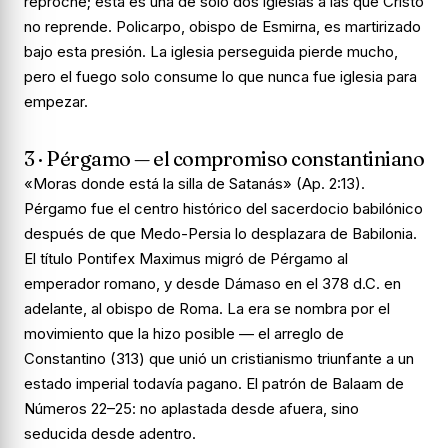
reproche; esta es una de solo dos iglesias a las que Cristo
no reprende. Policarpo, obispo de Esmirna, es martirizado
bajo esta presión. La iglesia perseguida pierde mucho,
pero el fuego solo consume lo que nunca fue iglesia para
empezar.
3 · Pérgamo — el compromiso constantiniano
«Moras donde está la silla de Satanás» (Ap. 2:13).
Pérgamo fue el centro histórico del sacerdocio babilónico
después de que Medo-Persia lo desplazara de Babilonia.
El título
Pontifex Maximus
migró de Pérgamo al
emperador romano, y desde Dámaso en el 378 d.C. en
adelante, al obispo de Roma. La era se nombra por el
movimiento que la hizo posible — el arreglo de
Constantino (313) que unió un cristianismo triunfante a un
estado imperial todavía pagano. El patrón de Balaam de
Números 22–25: no aplastada desde afuera, sino
seducida desde adentro.