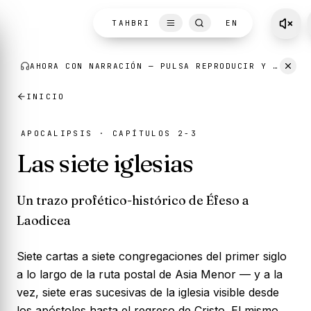
Skip to content
TAHBRI
EN
AHORA CON NARRACIÓN
— PULSA REPRODUCIR Y ESCUCHA MIENTRAS LEES.
INICIO
APOCALIPSIS · CAPÍTULOS 2-3
Las siete iglesias
Un trazo profético-histórico de Éfeso a
Laodicea
Siete cartas a siete congregaciones del primer siglo
a lo largo de la ruta postal de Asia Menor — y a la
vez, siete eras sucesivas de la iglesia visible desde
los apóstoles hasta el regreso de Cristo. El mismo