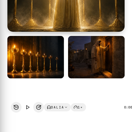
DALIA
1×
0:0
10
10