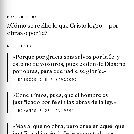
PREGUNTA
08
¿Cómo se recibe lo que Cristo logró — por
obras o por fe?
RESPUESTA
«Porque por gracia sois salvos por la fe; y
esto no de vosotros, pues es don de Dios: no
por obras, para que nadie se gloríe.»
—
EFESIOS 2:8–9 (RV1909)
«Concluímos, pues, que el hombre es
justificado por fe sin las obras de la ley.»
—
ROMANOS 3:28 (RV1909)
«Mas al que no obra, pero cree en aquél que
justifica al impío, la fe le es contada por