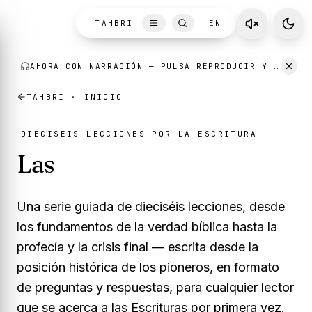
Skip to content
TAHBRI
EN
AHORA CON NARRACIÓN
— PULSA REPRODUCIR Y ESCUCHA MIENTRAS LEES.
TAHBRI · INICIO
DIECISÉIS LECCIONES POR LA ESCRITURA
Las
guías de estudio
Una serie guiada de dieciséis lecciones, desde
los fundamentos de la verdad bíblica hasta la
profecía y la crisis final — escrita desde la
posición histórica de los pioneros, en formato
de preguntas y respuestas, para cualquier lector
que se acerca a las Escrituras por primera vez.