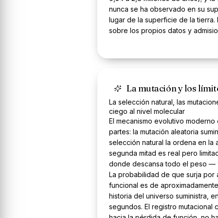
nunca se ha observado en su supu
lugar de la superficie de la tierra.
sobre los propios datos y admision
La mutación y los límit
La selección natural, las mutacion
ciego al nivel molecular
El mecanismo evolutivo moderno 
partes: la mutación aleatoria sumini
selección natural la ordena en la 
segunda mitad es real pero limita
donde descansa todo el peso — y
La probabilidad de que surja por 
funcional es de aproximadamente 1
historia del universo suministra, e
segundos. El registro mutacional
hacia la pérdida de función, no h