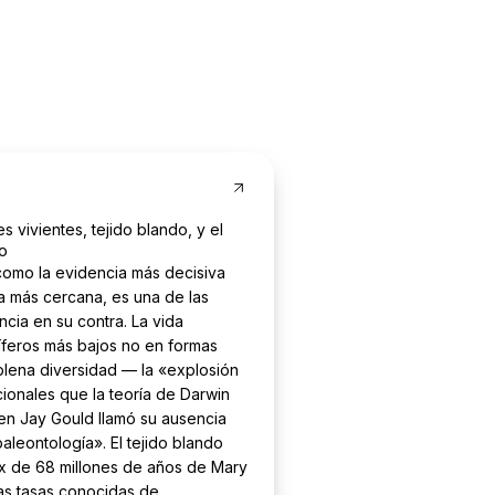
s vivientes, tejido blando, y el
vo
a como la evidencia más decisiva
ra más cercana, es una de las
cia en su contra. La vida
líferos más bajos no en formas
plena diversidad — la «explosión
cionales que la teoría de Darwin
hen Jay Gould llamó su ausencia
aleontología». El tejido blando
x de 68 millones de años de Mary
as tasas conocidas de