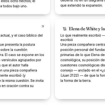
debería: no en un diagrama s
r estos ocho hechos; el
que extendió la expansión.
ica todos bajo uno.
Elena de White y la
tual, y el caso bíblico del
Lo que realmente escribió 
escribió
ue presenta la postura
Una pieza compañera centrad
o sobre la cuestión
posición personal del fundad
rra. El caso se expone en los
primarias de lo que Elena de
— versículos agrupados por
cosmológica, su posición de
 que el autor halla
cuestiones cosmológicas dis
on una pieza compañera
consejo — anclado en el «¿q
mente escribió (y
(Juan 21:22) — de que la fo
la misma cuestión. Se invita
la forma de la tierra.
a en oración contra su