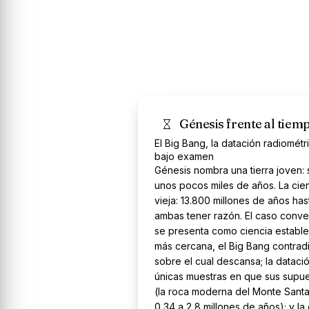
Génesis frente al tie
El Big Bang, la datación radiométr
bajo examen
Génesis nombra una tierra joven: 
unos pocos miles de años. La ci
vieja: 13.800 millones de años ha
ambas tener razón. El caso conve
se presenta como ciencia estable
más cercana, el Big Bang contrad
sobre el cual descansa; la datació
únicas muestras en que sus sup
(la roca moderna del Monte Sant
0,34 a 2,8 millones de años); y l