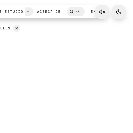
E ESTUDIO
ACERCA DE
EN
⌘
K
 LEES.