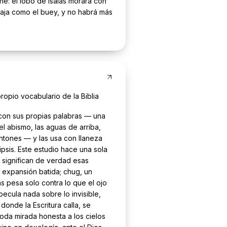
iene: el lobo de Isaías morará con
paja como el buey, y no habrá más
ropio vocabulario de la Biblia
 con sus propias palabras — una
el abismo, las aguas de arriba,
tones — y las usa con llaneza
psis. Este estudio hace una sola
significan de verdad esas
 expansión batida; chug, un
las pesa solo contra lo que el ojo
ecula nada sobre lo invisible,
 donde la Escritura calla, se
oda mirada honesta a los cielos