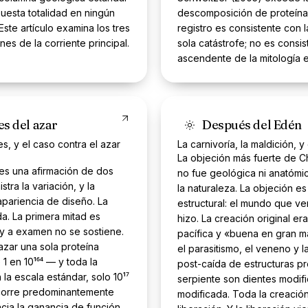
esta totalidad en ningún
descomposición de proteínas 
 Este artículo examina los tres
registro es consistente con 
es de la corriente principal.
sola catástrofe; no es consi
ascendente de la mitología e
es del azar
Después del Edén
es, y el caso contra el azar
La carnivoría, la maldición, 
La objeción más fuerte de C
es una afirmación de dos
no fue geológica ni anatómi
stra la variación, y la
la naturaleza. La objeción es
apariencia de diseño. La
estructural: el mundo que v
da. La primera mitad es
hizo. La creación original er
 a examen no se sostiene.
pacífica y «buena en gran ma
azar una sola proteína
el parasitismo, el veneno y 
 en 10¹⁶⁴ — y toda la
post-caída de estructuras pr
n la escala estándar, solo 10¹⁷
serpiente son dientes modif
 corre predominantemente
modificada. Toda la creació
acia la ganancia de función