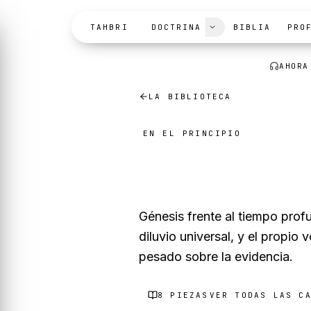
Skip to content
TAHBRI
DOCTRINA
BIBLIA
PRO
AHORA
LA BIBLIOTECA
EN EL PRINCIPIO
Creación 
Génesis frente al tiempo profun
diluvio universal, y el propio v
pesado sobre la evidencia.
8
PIEZAS
VER TODAS LAS C