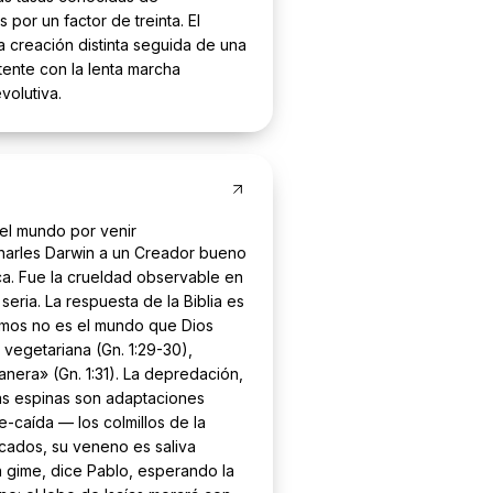
por un factor de treinta. El
la creación distinta seguida de una
stente con la lenta marcha
volutiva.
y el mundo por venir
harles Darwin a un Creador bueno
ca. Fue la crueldad observable en
 seria. La respuesta de la Biblia es
emos no es el mundo que Dios
a vegetariana (Gn. 1:29-30),
nera» (Gn. 1:31). La depredación,
las espinas son adaptaciones
e-caída — los colmillos de la
icados, su veneno es saliva
n gime, dice Pablo, esperando la