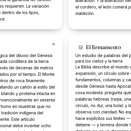
liberación. Y la liberación v
s requieren. La variación
el cordero, el león comerá 
dentro de los tipos,
maldición.
ce.
El firmamento
ica del diluvio del Génesis
Un estudio de palabras del p
para los cielos y la tierra
da cordillera de la tierra.
La Biblia describe el mundo
través de decenas de metros
expansión, un círculo sobre 
dos por el tiempo. El Monte
fundamentos, columnas y can
tros de roca finamente
desde Génesis hasta Apocali
allando un cañón al estilo del
cosa modesta: pregunta qué 
 blando y proteína intacta en
palabras hebreas (raqia, una
onvencionalmente en sesenta
círculo, no dur, una bola) y 
arbono en muestras que no
observa con claridad. No esp
tradición indígena del
hace explícitos sus límites —
ente. Este artículo
detiene — y termina donde t
cional debe inventar ocho