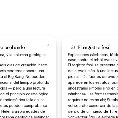
mpo profundo
El registro fósil
ica, y la columna geológica
Explosiones cámbricas, fósile
caso contra el árbol evoluti
seis días de creación, hace
El registro fósil se present
encia moderna nombra una
de la evolución. A una lectu
sta el Big Bang. No pueden
piezas más fuertes de eviden
ncional del tiempo profundo
aparece en los estratos fosi
cida — pero a una lectura
ancestrales simples sino en 
ice el principio cosmológico
cámbrica». Las formas transi
n radiométrica falla en las
requiere no están ahí; Step
uestos pueden comprobarse
«el secreto comercial de la p
a Helena arroja edades de
dentro de un hueso de T. re
a columna geológica estándar
Schweitzer (2005) excede l